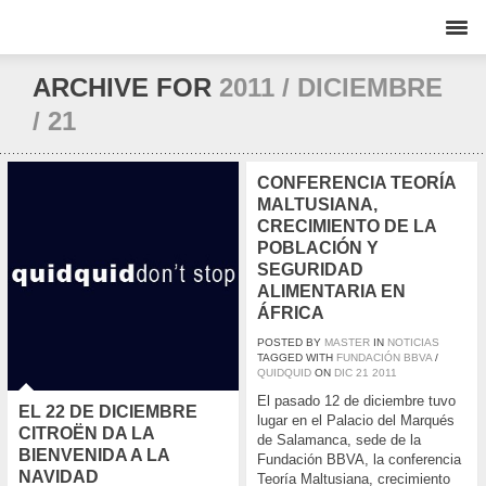
ARCHIVE FOR
2011 / DICIEMBRE
/ 21
CONFERENCIA TEORÍA
MALTUSIANA,
CRECIMIENTO DE LA
POBLACIÓN Y
SEGURIDAD
ALIMENTARIA EN
ÁFRICA
POSTED BY
MASTER
IN
NOTICIAS
TAGGED WITH
FUNDACIÓN BBVA
/
QUIDQUID
ON
DIC
21
2011
El pasado 12 de diciembre tuvo
EL 22 DE DICIEMBRE
lugar en el Palacio del Marqués
CITROËN DA LA
de Salamanca, sede de la
BIENVENIDA A LA
Fundación BBVA, la conferencia
NAVIDAD
Teoría Maltusiana, crecimiento