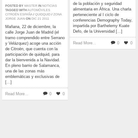
de la población y seguridad
POSTED BY
MASTER
IN
NOTICIAS
alimentaria en África. Una charla
TAGGED WITH
AUTOMÓVILES
perteneciente al I ciclo de
CITROËN ESPAÑA
/
QUIDQUID
/
ZONA
JORGE JUAN
ON
DIC
21
2011
conferencias Demography Today,
impartida por Barthelemy Kuate
Mañana, 22 de diciembre, la
Defo, de la Universidad […]
calle Jorge Juan de Madrid (el
tramo comprendido entre Serrano
Read More...
0
0
y Velázquez) acoge una acción
de Citroën, que cuenta con la
participación de quidquid, para
dar la bienvenida a la Navidad.
En pleno barrio de Salamanca,
una de las zonas más
emblemáticas y exclusivas de
[…]
Read More...
0
0