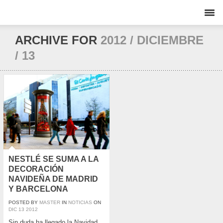
ARCHIVE FOR
2012 / DICIEMBRE
/ 13
NESTLÉ SE SUMA A LA
DECORACIÓN
NAVIDEÑA DE MADRID
Y BARCELONA
POSTED BY
MASTER
IN
NOTICIAS
ON
DIC
13
2012
Sin duda ha llegado la Navidad,