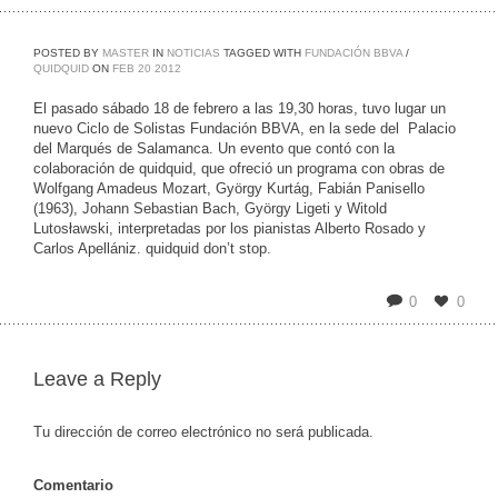
POSTED BY
MASTER
IN
NOTICIAS
TAGGED WITH
FUNDACIÓN BBVA
/
QUIDQUID
ON
FEB
20
2012
El pasado sábado 18 de febrero a las 19,30 horas, tuvo lugar un
nuevo Ciclo de Solistas Fundación BBVA, en la sede del Palacio
del Marqués de Salamanca. Un evento que contó con la
colaboración de quidquid,
que ofreció un programa con obras de
Wolfgang Amadeus Mozart, György Kurtág, Fabián Panisello
(1963), Johann Sebastian Bach, György Ligeti y Witold
Lutosławski, interpretadas por los pianistas Alberto Rosado y
Carlos Apellániz. quidquid don’t stop.
0
0
Leave a Reply
Tu dirección de correo electrónico no será publicada.
Comentario