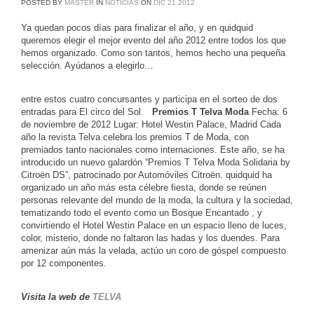
POSTED BY
MASTER
IN
NOTICIAS
ON
DIC
21
2012
Ya quedan pocos días para finalizar el año, y en quidquid
queremos elegir el mejor evento del año 2012 entre todos los que
hemos organizado. Como son tantos, hemos hecho una pequeña
selección. Ayúdanos a elegirlo…
entre estos cuatro concursantes y participa en el sorteo de dos
entradas para El circo del Sol.
Premios T Telva Moda
Fecha: 6
de noviembre de 2012 Lugar: Hotel Westin Palace, Madrid Cada
año la revista Telva celebra los premios T de Moda, con
premiados tanto nacionales como internaciones. Este año, se ha
introducido un nuevo galardón “Premios T Telva Moda Solidaria by
Citroën DS”, patrocinado por Automóviles Citroën. quidquid ha
organizado un año más esta célebre fiesta, donde se reúnen
personas relevante del mundo de la moda, la cultura y la sociedad,
tematizando todo el evento como un Bosque Encantado , y
convirtiendo el Hotel Westin Palace en un espacio lleno de luces,
color, misterio, donde no faltaron las hadas y los duendes. Para
amenizar aún más la velada, actúo un coro de góspel compuesto
por 12 componentes.
Visita la web de
TELVA