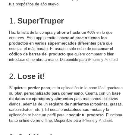
tus propósitos de año nuevo:
1.
SuperTruper
Haz la lista de la compra y
ahorra hasta un 40%
en lo que
compres. Esta app permite saber
qué precio tienen los
productos en varios supermercados diferentes
para que
escojas el más barato. El usuario sólo debe de
escanear el
código de barras del producto
que quiere comparar o bien
introducir el nombre a mano. Disponible para
iPhone
y
Android
2.
Lose it!
Si quieres
perder peso
, esta aplicación te lo pone fácil gracias a
su
plan personalizado para comer sano
. Cuenta con un
base
de datos de ejercicios y alimentos
para marcarnos objetivos
diarios, además de un
registro de nutrientes
(proteínas, grasas,
carbohidratos, etc.). El usuario
establece sus metas
y la
aplicación te hace un perfil para ir
seguir tu progreso
. Funciona
tanto online como offline. Disponible para
iPhone
y
Android
.