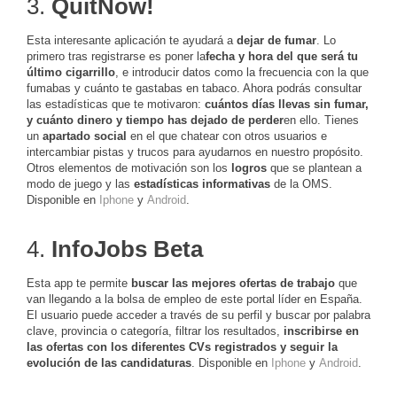
3.
QuitNow!
Esta interesante aplicación te ayudará a
dejar de fumar
. Lo
primero tras registrarse es poner la
fecha y hora del que será tu
último cigarrillo
, e introducir datos como la frecuencia con la que
fumabas y cuánto te gastabas en tabaco. Ahora podrás consultar
las estadísticas que te motivaron:
cuántos días llevas sin fumar,
y cuánto dinero y tiempo has dejado de perder
en ello. Tienes
un
apartado social
en el que chatear con otros usuarios e
intercambiar pistas y trucos para ayudarnos en nuestro propósito.
Otros elementos de motivación son los
logros
que se plantean a
modo de juego y las
estadísticas informativas
de la OMS.
Disponible en
Iphone
y
Android
.
4.
InfoJobs Beta
Esta app te permite
buscar las mejores ofertas de trabajo
que
van llegando a la bolsa de empleo de este portal líder en España.
El usuario puede acceder a través de su perfil y buscar por palabra
clave, provincia o categoría, filtrar los resultados,
inscribirse en
las ofertas con los diferentes CVs registrados y seguir la
evolución de las candidaturas
. Disponible en
Iphone
y
Android
.