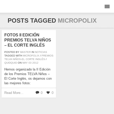
POSTS TAGGED
MICROPOLIX
FOTOS II EDICIÓN
PREMIOS TELVA NIÑOS
– EL CORTE INGLÉS
POSTED BY
MASTER
IN
NOTICIAS
TAGGED WITH
MICROPOLIX
/
PREMIOS
TELVA NIÑOS-EL CORTE INGLÉS
/
QUIDQUID
ON
MAY
03
2012
Hemos organizado la II Edición
de los Premios TELVA Niños –
El Corte Inglés, os dejamos con
las mejores fotos:
Read More...
0
0