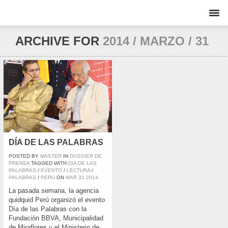
ARCHIVE FOR
2014 / MARZO / 31
DÍA DE LAS PALABRAS
POSTED BY
MASTER
IN
DOSSIER DE
PRENSA
TAGGED WITH
DIA DE LAS
PALABRAS
/
EVENTO
/
LECTURA
/
PALABRAS
/
PERU
ON
MAR
31
2014
La pasada semana, la agencia
quidquid Perú organizó el evento
Día de las Palabras con la
Fundación BBVA, Municipalidad
de Miraflores y el Ministerio de