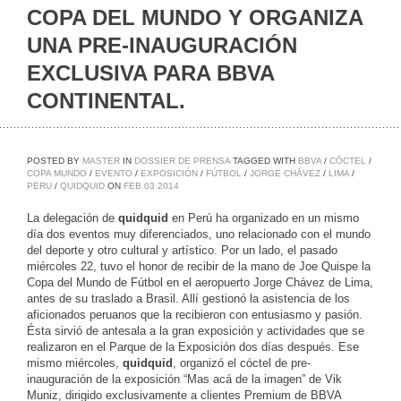
COPA DEL MUNDO Y ORGANIZA
UNA PRE-INAUGURACIÓN
EXCLUSIVA PARA BBVA
CONTINENTAL.
POSTED BY
MASTER
IN
DOSSIER DE PRENSA
TAGGED WITH
BBVA
/
CÓCTEL
/
COPA MUNDO
/
EVENTO
/
EXPOSICIÓN
/
FÚTBOL
/
JORGE CHÁVEZ
/
LIMA
/
PERU
/
QUIDQUID
ON
FEB
03
2014
La delegación de
quidquid
en Perú ha organizado en un mismo
día dos eventos muy diferenciados, uno relacionado con el mundo
del deporte y otro cultural y artístico. Por un lado, el pasado
miércoles 22, tuvo el honor de recibir de la mano de Joe Quispe la
Copa del Mundo de Fútbol en el aeropuerto Jorge Chávez de Lima,
antes de su traslado a Brasil. Allí gestionó la asistencia de los
aficionados peruanos que la recibieron con entusiasmo y pasión.
Ésta sirvió de antesala a la gran exposición y actividades que se
realizaron en el Parque de la Exposición dos días después. Ese
mismo miércoles,
quidquid
, organizó el cóctel de pre-
inauguración de la exposición “Mas acá de la imagen” de Vik
Muniz, dirigido exclusivamente a clientes Premium de BBVA