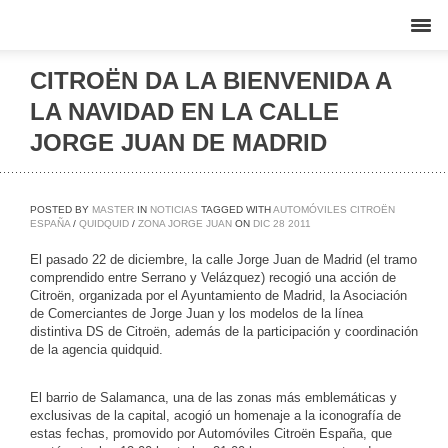
CITROËN DA LA BIENVENIDA A
LA NAVIDAD EN LA CALLE
JORGE JUAN DE MADRID
POSTED BY
MASTER
IN
NOTICIAS
TAGGED WITH
AUTOMÓVILES CITROËN
ESPAÑA
/
QUIDQUID
/
ZONA JORGE JUAN
ON
DIC
28
2011
El pasado 22 de diciembre, la calle Jorge Juan de Madrid (el tramo
comprendido entre Serrano y Velázquez) recogió una acción de
Citroën, organizada por el Ayuntamiento de Madrid, la Asociación
de Comerciantes de Jorge Juan y los modelos de la línea
distintiva DS de Citroën, además de la participación y coordinación
de la agencia quidquid.
El barrio de Salamanca, una de las zonas más emblemáticas y
exclusivas de la capital, acogió un homenaje a la iconografía de
estas fechas, promovido por Automóviles Citroën España, que