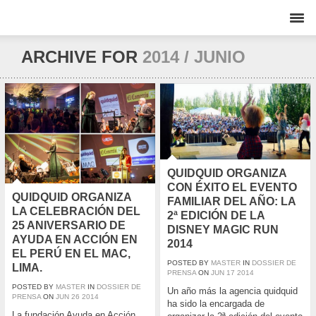
ARCHIVE FOR
2014 / JUNIO
QUIDQUID ORGANIZA
CON ÉXITO EL EVENTO
QUIDQUID ORGANIZA
FAMILIAR DEL AÑO: LA
LA CELEBRACIÓN DEL
2ª EDICIÓN DE LA
25 ANIVERSARIO DE
DISNEY MAGIC RUN
AYUDA EN ACCIÓN EN
2014
EL PERÚ EN EL MAC,
POSTED BY
MASTER
IN
DOSSIER DE
LIMA.
PRENSA
ON
JUN
17
2014
POSTED BY
MASTER
IN
DOSSIER DE
Un año más la agencia quidquid
PRENSA
ON
JUN
26
2014
ha sido la encargada de
La fundación Ayuda en Acción