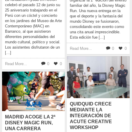
organizar la 2ª edición del evento
celebró el pasado 12 de junio su
familiar del año, la Disney Magic
25 aniversario trabajando en el
Run. Una nueva entrega en la
Perú con un cóctel y concierto
que el deporte y la fantasía del
en los jardines del Museo de Arte
mundo Disney se fusionaron,
Contemporáneo (MAC) en
consolidando este evento como
Barranco, al que asistieron
una cita anual imprescindible.
diferentes personalidades del
Esta edición fue […]
mundo cultural, político y social.
Los asistentes disfrutaron de un
Read More...
0
0
[…]
Read More...
0
0
QUIDQUID CRECE
MEDIANTE LA
INTEGRACIÓN DE
MADRID ACOGE LA 2ª
ACUTE CREATIVE
DISNEY MAGIC RUN,
WORKSHOP
UNA CARRERA