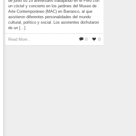
de junio su 25 aniversario trabajando en el Perú con
un cóctel y concierto en los jardines del Museo de
Arte Contemporáneo (MAC) en Barranco, al que
asistieron diferentes personalidades del mundo
cultural, político y social. Los asistentes disfrutaron
de un […]
Read More...
0
0