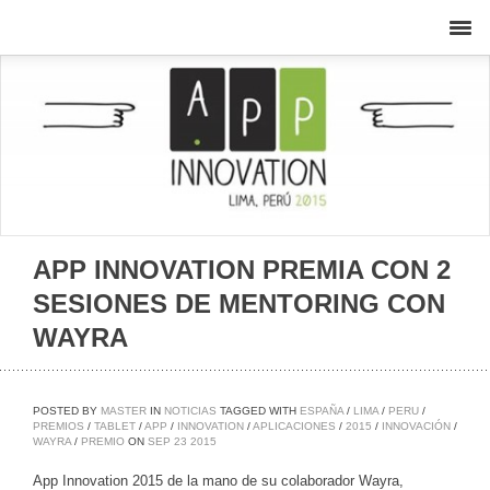
APP INNOVATION PREMIA CON 2
SESIONES DE MENTORING CON
WAYRA
POSTED BY
MASTER
IN
NOTICIAS
TAGGED WITH
ESPAÑA
/
LIMA
/
PERU
/
PREMIOS
/
TABLET
/
APP
/
INNOVATION
/
APLICACIONES
/
2015
/
INNOVACIÓN
/
WAYRA
/
PREMIO
ON
SEP
23
2015
App Innovation 2015 de la mano de su colaborador Wayra,