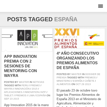
POSTS TAGGED
ESPAÑA
4º AÑO CONSECUTIVO
APP INNOVATION
ORGANIZANDO LOS
PREMIA CON 2
PREMIOS ALIMENTOS
SESIONES DE
DE ESPAÑA
MENTORING CON
POSTED BY
MASTER
IN
DOSSIER DE
WAYRA
PRENSA
TAGGED WITH
PREMIOS
/
MINISTERIO
/
ESPAÑA
/
CAÑETE
/
POSTED BY
MASTER
IN
NOTICIAS
ALIMENTOS
ON
OCT
29
2013
TAGGED WITH
PERU
/
PREMIO
/
WAYRA
/
INNOVACIÓN
/
2015
/
El pasado 23 de octubre tuvo
APLICACIONES
/
INNOVATION
/
APP
/
lugar los Premios Alimentos de
TABLET
/
PREMIOS
/
LIMA
/
ESPAÑA
ON
España 2013 en el Ministerio de
SEP
23
2015
Agricultura, Alimentación y
App Innovation 2015 de la mano