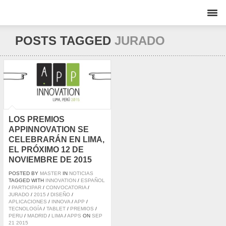
POSTS TAGGED
JURADO
LOS PREMIOS
APPINNOVATION SE
CELEBRARÁN EN LIMA,
EL PRÓXIMO 12 DE
NOVIEMBRE DE 2015
POSTED BY
MASTER
IN
NOTICIAS
TAGGED WITH
INNOVATION
/
ESPAÑOL
/
PARTICIPAR
/
CONVOCATORIA
/
JURADO
/
2015
/
DISEÑO
/
APLICACIONES
/
INNOVA
/
APP
/
TECNOLOGÍA
/
TABLET
/
PREMIOS
/
PERU
/
MADRID
/
LIMA
/
APPS
ON
SEP
21
2015