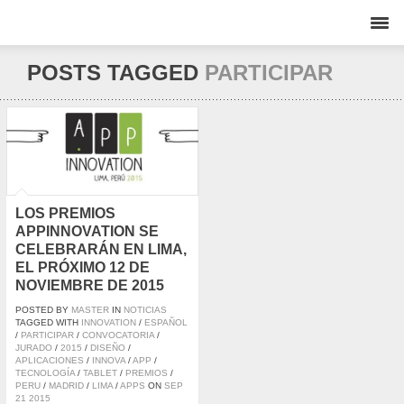
POSTS TAGGED
PARTICIPAR
LOS PREMIOS
APPINNOVATION SE
CELEBRARÁN EN LIMA,
EL PRÓXIMO 12 DE
NOVIEMBRE DE 2015
POSTED BY
MASTER
IN
NOTICIAS
TAGGED WITH
INNOVATION
/
ESPAÑOL
/
PARTICIPAR
/
CONVOCATORIA
/
JURADO
/
2015
/
DISEÑO
/
APLICACIONES
/
INNOVA
/
APP
/
TECNOLOGÍA
/
TABLET
/
PREMIOS
/
PERU
/
MADRID
/
LIMA
/
APPS
ON
SEP
21
2015