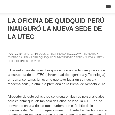
LA OFICINA DE QUIDQUID PERÚ
INAUGURÓ LA NUEVA SEDE DE
LA UTEC
POSTED BY
MASTER
IN
DOSSIER DE PRENSA
TAGGED WITH
EVENTO
/
EVENTOS
/
LIMA
/
PERU
/
QUIDQUID
/
UNIVERSIDAD
/
SEDE
/
NUEVA
/
UTEC
/
EDIFICIO
ON
ENE
19
2015
El pasado mes de diciembre quidquid organizó la inauguración de
la estructura de la UTEC (Universidad de Ingeniería y Tecnología)
en Barranco, Lima. Un evento que tuvo lugar en su nueva y
moderna sede, la cual fue premiada en la Bienal de Venecia 2012.
Alrededor de este edificio se congregaron ilustres personalidades
para celebrar que, en tan solo dos años de vida, la UTEC se ha
convertido en una de las más punteras en el ámbito de la
ingeniería del Perú. El magnate minero Eduardo Hochschild confía
en que pronto se convierta en una de las mejores universidades de