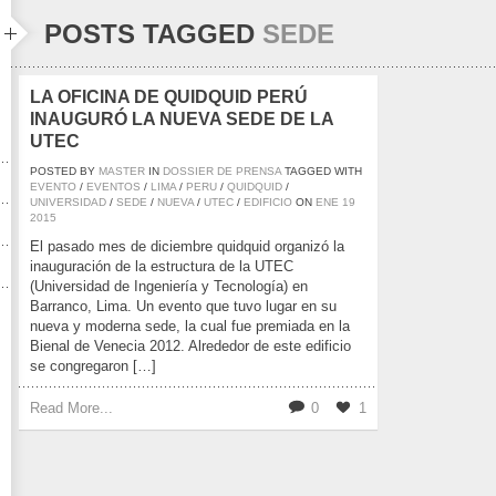
POSTS TAGGED
SEDE
LA OFICINA DE QUIDQUID PERÚ
INAUGURÓ LA NUEVA SEDE DE LA
UTEC
POSTED BY
MASTER
IN
DOSSIER DE PRENSA
TAGGED WITH
EVENTO
/
EVENTOS
/
LIMA
/
PERU
/
QUIDQUID
/
UNIVERSIDAD
/
SEDE
/
NUEVA
/
UTEC
/
EDIFICIO
ON
ENE
19
2015
El pasado mes de diciembre quidquid organizó la
inauguración de la estructura de la UTEC
(Universidad de Ingeniería y Tecnología) en
Barranco, Lima. Un evento que tuvo lugar en su
nueva y moderna sede, la cual fue premiada en la
Bienal de Venecia 2012. Alrededor de este edificio
se congregaron […]
Read More...
0
1