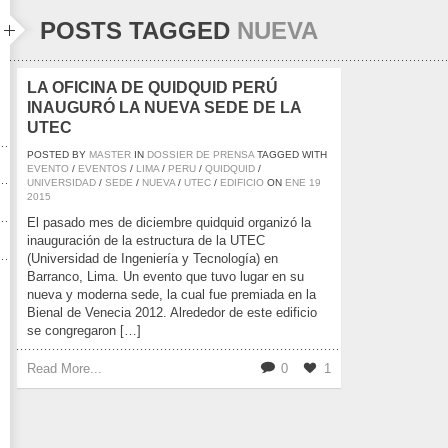
POSTS TAGGED
NUEVA
LA OFICINA DE QUIDQUID PERÚ
INAUGURÓ LA NUEVA SEDE DE LA
UTEC
POSTED BY
MASTER
IN
DOSSIER DE PRENSA
TAGGED WITH
EVENTO
/
EVENTOS
/
LIMA
/
PERU
/
QUIDQUID
/
UNIVERSIDAD
/
SEDE
/
NUEVA
/
UTEC
/
EDIFICIO
ON
ENE
19
2015
El pasado mes de diciembre quidquid organizó la
inauguración de la estructura de la UTEC
(Universidad de Ingeniería y Tecnología) en
Barranco, Lima. Un evento que tuvo lugar en su
nueva y moderna sede, la cual fue premiada en la
Bienal de Venecia 2012. Alrededor de este edificio
se congregaron […]
Read More...
0
1